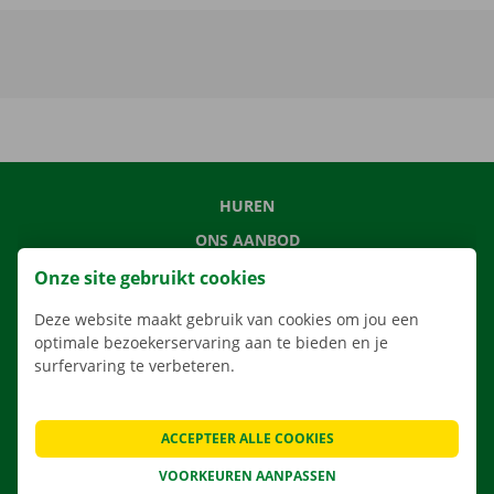
HUREN
ONS AANBOD
ONZE DIENSTEN
Onze site gebruikt cookies
LOCATIES
Deze website maakt gebruik van cookies om jou een
optimale bezoekerservaring aan te bieden en je
APP
surfervaring te verbeteren.
VERHUISOPLOSSINGEN
ACCEPTEER ALLE COOKIES
VOORKEUREN AANPASSEN
CONTACTEER ONS