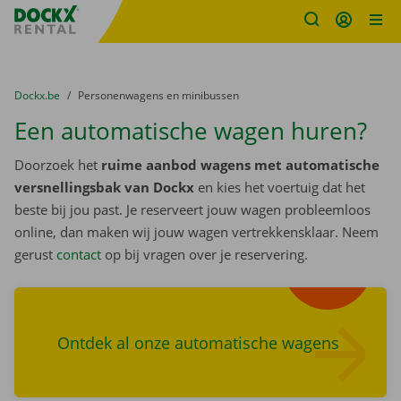
Fratello DEMO
Ga naar inhoud
Taalselectie overslaan
U bevindt zich hier:
van
Dockx.be
naar
Personenwagens en minibussen
Een automatische wagen huren?
Doorzoek het
ruime aanbod wagens met automatische
versnellingsbak van Dockx
en kies het voertuig dat het
beste bij jou past. Je reserveert jouw wagen probleemloos
online, dan maken wij jouw wagen vertrekkensklaar. Neem
Zoek
gerust
contact
op bij vragen over je reservering.
wagens
Ontdek al onze automatische wagens