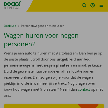
Fratello DEMO
Ga naar inhoud
Taalselectie overslaan
U bevindt zich hier:
van
Dockx.be
naar
Personenwagens en minibussen
Wagen huren voor negen
personen?
Wens je een auto te huren met 9 zitplaatsen? Dan ben je op
de juiste plaats. Scroll door ons
uitgebreid aanbod
personenwagens met negen plaatsen
en maak je keuze.
Duid de gewenste huurperiode en afhaallocatie aan en
reserveer online. Dan zorgen wij ervoor dat de wagen
piekfijn in orde is wanneer jij vertrekt. Nog vragen over
jouw huurwagen met 9 plaatsen? Neem dan
contact
op met
Zoek
ons.
wagens