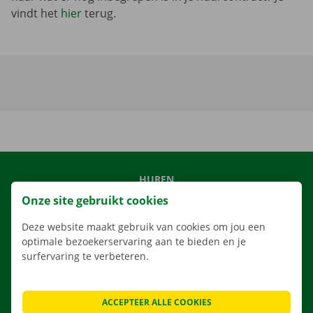
vindt het
hier
terug.
HUREN
Onze site gebruikt cookies
ONS AANBOD
ONZE DIENSTEN
Deze website maakt gebruik van cookies om jou een
optimale bezoekerservaring aan te bieden en je
LOCATIES
surfervaring te verbeteren.
APP
VERHUISOPLOSSINGEN
ACCEPTEER ALLE COOKIES