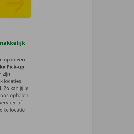
makkelijk
je op in
een
kx Pick-up
r zijn
x locaties
 Zo kan jij je
oos ophalen
vervoer of
lke locatie