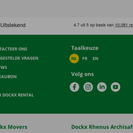
Taalkeuze
TACTEER ONS
LGESTELDE VRAGEN
NL
FR
EN
UWS
Volg ons
EAUBON
Facebook
Instagram
LinkedIn
YouTu
R DOCKX RENTAL
kx Movers
Dockx Rhenus Archisaf