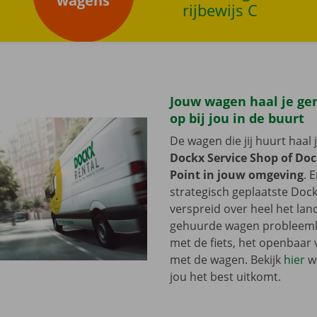
wagens
rijbewijs C
rZoek wagens
Jouw wagen haal je ge
op bij jou in de buurt
De wagen die jij huurt haal 
Dockx Service Shop of Doc
Point in jouw omgeving
. E
strategisch geplaatste Dock
verspreid over heel het land.
gehuurde wagen probleeml
met de fiets, het openbaar 
met de wagen. Bekijk
hier
we
jou het best uitkomt.