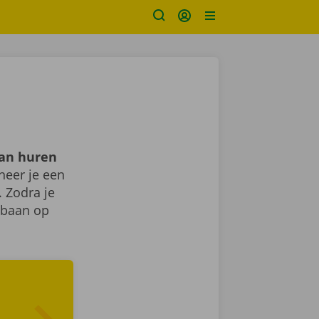
kan huren
neer je een
 Zodra je
e baan op