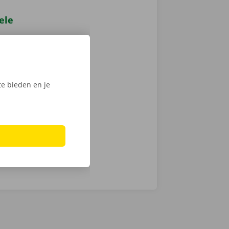
ele
de
jou. Zo staan
 is 24/7
e bieden en je
ten over wat