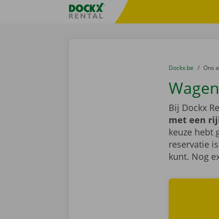
Ga naar inhoud
Taalselectie overslaan
Fratello DEMO
U bevindt zich hi
van
Dockx.be
naar
Ons 
Wagen 
Bij Dockx Re
met een rij
keuze hebt 
reservatie i
kunt. Nog e