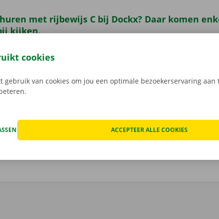
huren met rijbewijs C bij Dockx? Daar komen enk
ij kijken.
 de baan
op wanneer je een wagen huurt bij Dockx. Naast 
ruikt cookies
prijzen hebben we namelijk enkele voordelen in petto voor 
ers altijd voor je klaar: onze helpdesk en depannagedienst
 gebruik van cookies om jou een optimale bezoekerservaring aan t
ok bij schade is er nooit discussie. Dankzij onze digitale
rbeteren.
atie verloopt alles correct en vlot. Kom je graag meer te we
nbegrepen is in de huurprijs? Raadpleeg dan
deze pagina
.
ASSEN
ACCEPTEER ALLE COOKIES