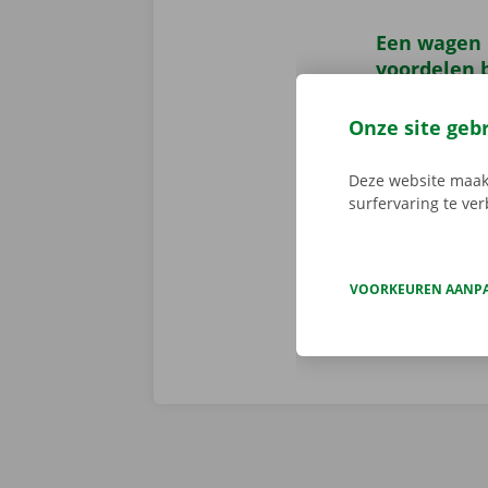
Een wagen 
voordelen b
Ga zorgeloos
Onze site geb
transparante 
onze medewerk
Deze website maakt
beschikbaar. O
surfervaring te ve
schaderegistr
wél en niet i
VOORKEUREN AANP