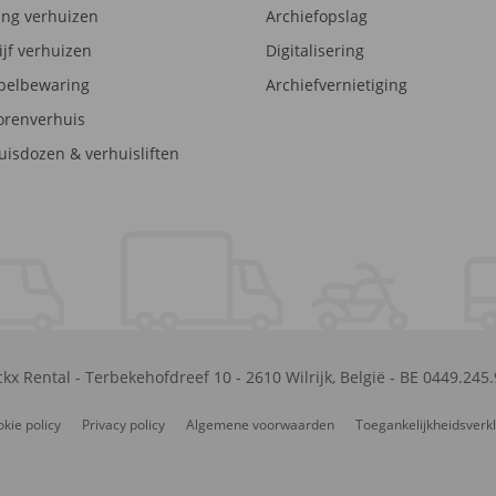
ng verhuizen
Archiefopslag
ijf verhuizen
Digitalisering
elbewaring
Archiefvernietiging
orenverhuis
uisdozen & verhuisliften
kx Rental
-
Terbekehofdreef 10
-
2610
Wilrijk
,
België
-
BE 0449.245
kie policy
Privacy policy
Algemene voorwaarden
Toegankelijkheidsverk