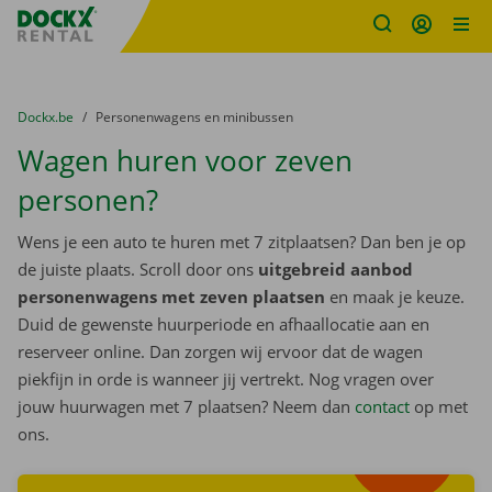
Fratello DEMO
Ga naar inhoud
Taalselectie overslaan
U bevindt zich hier:
van
Dockx.be
naar
Personenwagens en minibussen
Wagen huren voor zeven
personen?
Wens je een auto te huren met 7 zitplaatsen? Dan ben je op
de juiste plaats. Scroll door ons
uitgebreid aanbod
personenwagens met zeven plaatsen
en maak je keuze.
Duid de gewenste huurperiode en afhaallocatie aan en
reserveer online. Dan zorgen wij ervoor dat de wagen
piekfijn in orde is wanneer jij vertrekt. Nog vragen over
jouw huurwagen met 7 plaatsen? Neem dan
contact
op met
Zoek
ons.
wagens