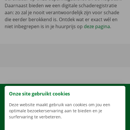
Daarnaast bieden we een digitale schaderegistratie
aan: zo zal je nooit verantwoordelijk zijn voor schade
die eerder berokkend is. Ontdek wat er exact wél en
niet inbegrepen is in je huurprijs op
deze pagina
.
Onze site gebruikt cookies
HUREN
ONS AANBOD
Deze website maakt gebruik van cookies om jou een
optimale bezoekerservaring aan te bieden en je
ONZE DIENSTEN
surfervaring te verbeteren.
LOCATIES