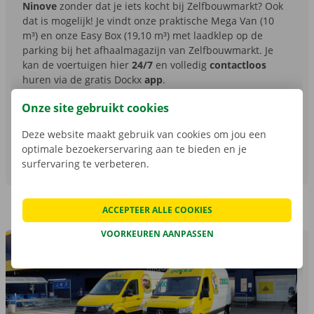
Ninove
zonder dat je iets kocht bij Zelfbouwmarkt? Ook
dat is mogelijk! Je vindt onze praktische Mega Van (10
m³) en onze Easy Box (19,10 m³) met laadklep op de
parking bij het afhaalmagazijn van Zelfbouwmarkt. Je
kan de voertuigen hier
24/7
en volledig
contactloos
huren via de gratis Dockx
app
.
Bij
Zelfbouwmarkt
koop je alles voor de inrichting en
Onze site gebruikt cookies
decoratie van je huis, terras en tuin.
Deze website maakt gebruik van cookies om jou een
optimale bezoekerservaring aan te bieden en je
BEKIJK LOCATIE
surfervaring te verbeteren.
ACCEPTEER ALLE COOKIES
VOORKEUREN AANPASSEN