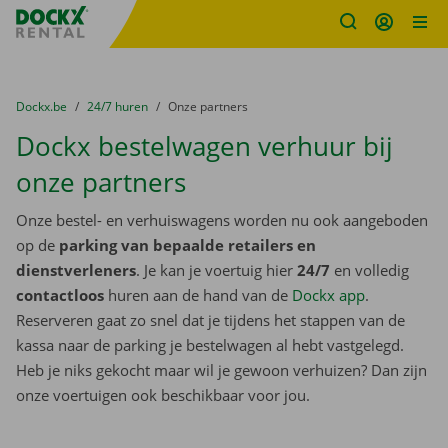
Fratello DEMO
Ga naar inhoud
Taalselectie overslaan
U bevindt zich hier:
van
Dockx.be
naar
24/7 huren
naar
Onze partners
Dockx bestelwagen verhuur bij
onze partners
Onze bestel- en verhuiswagens worden nu ook aangeboden
op de
parking van bepaalde retailers en
dienstverleners
. Je kan je voertuig hier
24/7
en volledig
contactloos
huren aan de hand van de
Dockx app
.
Reserveren gaat zo snel dat je tijdens het stappen van de
kassa naar de parking je bestelwagen al hebt vastgelegd.
Heb je niks gekocht maar wil je gewoon verhuizen? Dan zijn
onze voertuigen ook beschikbaar voor jou.