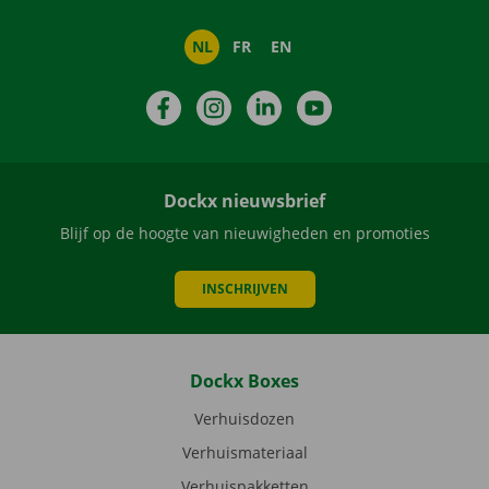
NL
FR
EN
Facebook
Instagram
LinkedIn
YouTube
Dockx nieuwsbrief
Blijf op de hoogte van nieuwigheden en promoties
INSCHRIJVEN
Dockx Boxes
Verhuisdozen
Verhuismateriaal
Verhuispakketten