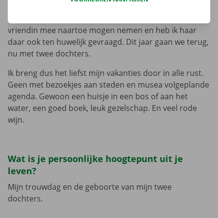
Zweden, maar ook Noorwegen en Finland. In 2017 heb
ik er voor de eerste keer mijn eigen dochter en
vriendin mee naartoe mogen nemen en heb ik haar
daar ook ten huwelijk gevraagd. Dit jaar gaan we terug,
nu met twee dochters.
Ik breng dus het liefst mijn vakanties door in alle rust.
Geen met bezoekjes aan steden en musea volgeplande
agenda. Gewoon een huisje in een bos of aan het
water, een goed boek, leuk gezelschap. En veel rode
wijn.
Wat is je persoonlijke hoogtepunt uit je
leven?
Mijn trouwdag en de geboorte van mijn twee
dochters.