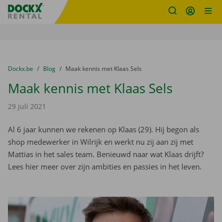
Fratello DEMO
Ga naar inhoud
Taalselectie overslaan
U bevindt zich hier:
van
Dockx.be
naar
Blog
naar
Maak kennis met Klaas Sels
Maak kennis met Klaas Sels
29 juli 2021
Al 6 jaar kunnen we rekenen op Klaas (29). Hij begon als
shop medewerker in Wilrijk en werkt nu zij aan zij met
Mattias in het sales team. Benieuwd naar wat Klaas drijft?
Lees hier meer over zijn ambities en passies in het leven.