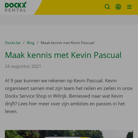
Fratello DEMO
Ga naar inhoud
Taalselectie overslaan
U bevindt zich hier:
van
Dockx.be
naar
Blog
naar
Maak kennis met Kevin Pascual
Maak kennis met Kevin Pascual
24 augustus 2021
Al 9 jaar kunnen we rekenen op Kevin Pascual. Kevin
organiseert samen met zijn team het reilen en zeilen in onze
Dockx Service Shop in Wilrijk. Benieuwd naar wat Kevin
drijft? Lees hier meer over zijn ambities en passies in het
leven.