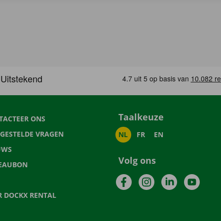
Taalkeuze
TACTEER ONS
LGESTELDE VRAGEN
NL
FR
EN
UWS
Volg ons
EAUBON
Facebook
Instagram
LinkedIn
YouTu
R DOCKX RENTAL