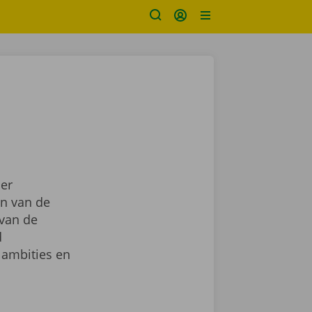
 er
en van de
 van de
d
n ambities en