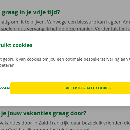
graag in je vrije tijd?
lmatig om fit te blijven. Vanwege een blessure kan ik geen A
 spelen, dus vervang ik het op deze manier. Verder luister ik
 op het werk als thuis. En vind ik het leuk om met vrienden a
we doen. Iets gaan eten of drinken, een concert of een escap
ruikt cookies
or te vinden.
 gebruik van cookies om jou een optimale bezoekerservaring aan t
rbeteren.
 muziek luister je graag ?
r veel verschillende genres! Ik kan switchen van hardrock naa
ASSEN
ACCEPTEER ALLE COOKIES
aal en nog veel meer.
 je jouw vakanties graag door?
vakanties door in Zuid-Frankrijk, daar bezoek ik vrienden die
e Covid ga ik momenteel niet ver op reis.