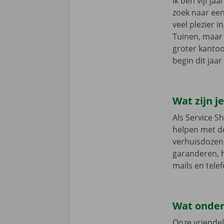
Ik ben vijf j
zoek naar een
veel plezier 
Tuinen, maar 
groter kantoor
begin dit jaar 
Wat zijn 
Als Service S
helpen met de
verhuisdozen,
garanderen, h
mails en tele
Wat onder
Onze vriendel