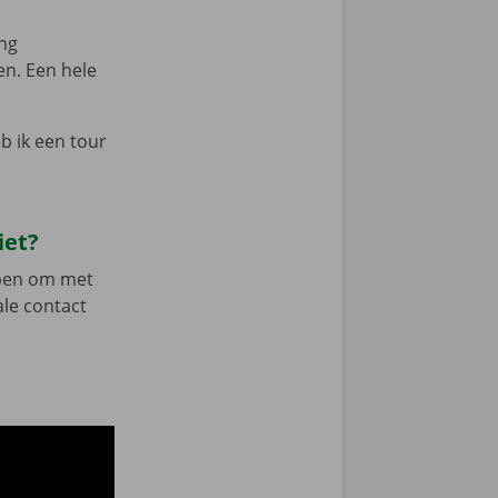
ing
en. Een hele
b ik een tour
iet?
ebben om met
ale contact