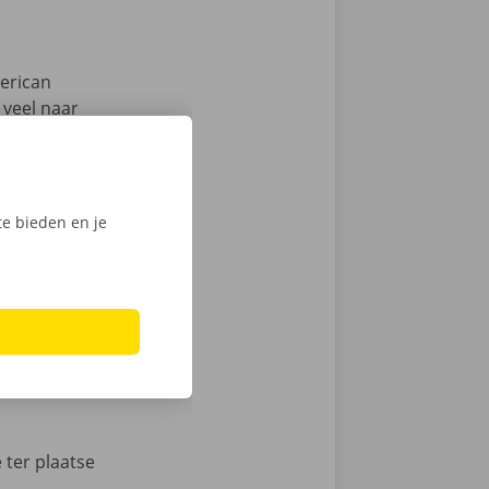
merican
 veel naar
f te spreken,
e spel. Ik
e bieden en je
r rap, electro
 ter plaatse