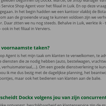
aar geleden begonnen bij Dockx. Marcel, de Shop Manager van
 Service Shop Agent voor het filiaal in Luik. En op deze vraa
ingegaan. In het begin hadden we een kantoor vlakbij de Bot
om aan de groeiende vraag te kunnen voldoen zijn we verh
. Daar zitten we nu nog steeds. Behalve in Luik, werkte ik - t
- ook in het filiaal in Verviers.
je voornaamste taken?
hop Agent is het mijn taak om klanten te verwelkomen, te ad
 diensten die ze nodig hebben (auto, bestelwagen, vracht
 verhuismateriaal,…). Om een goede dienstverlening te ku
ou ik me dus bezig met de dagelijkse planning, het beantw
foontjes, maar ook het bedienen van klanten aan de balie.
scheidt Dockx volgens jou van zijn concurre
ijke ontvangst, beschikbaarheid en klantenservice zijn de g