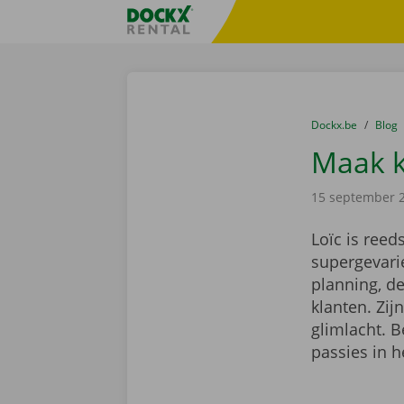
Ga naar inhoud
Taalselectie overslaan
Fratello DEMO
U bevindt zich hi
van
Dockx.be
naar
Blog
Maak k
15 september 
Loïc is reed
supergevarie
planning, d
klanten. Zij
glimlacht. B
passies in h