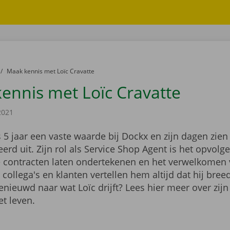
er:
naar
Maak kennis met Loïc Cravatte
ennis met Loïc Cravatte
2021
s 5 jaar een vaste waarde bij Dockx en zijn dagen zien
erd uit. Zijn rol als Service Shop Agent is het opvolg
e contracten laten ondertekenen en het verwelkomen
n collega's en klanten vertellen hem altijd dat hij bree
enieuwd naar wat Loïc drijft? Lees hier meer over zij
et leven.