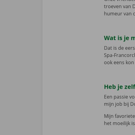
troeven van D
humeur van o
Wat is je
Dat is de eer
Spa-Francorch
ook eens kon 
Heb je zel
Een passie vo
mijn job bij 
Mijn favoriete
het moeilijk 