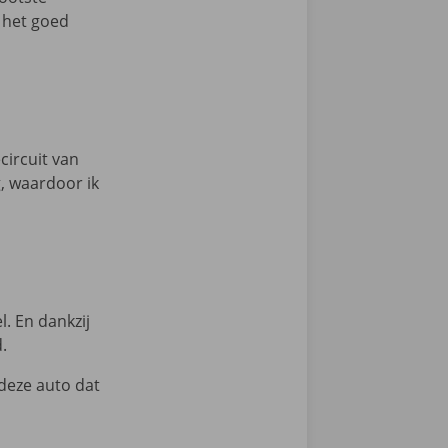
 het goed
circuit van
, waardoor ik
. En dankzij
d.
n deze auto dat