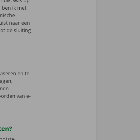
 Luik, was op
g ben ik met
anische
uist naar een
ot de sluiting
viseren en te
wagen,
nnen
oorden van e-
nten?
rootste