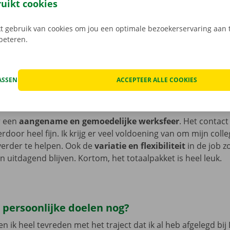
ruikt cookies
 gebruik van cookies om jou een optimale bezoekerservaring aan t
ertrek ik meestal naar huis. ’s Avonds
in mijn vrije tijd
ga 
rbeteren.
 mijn vrouw, zwemmen met mijn dochter of vind je mij wel 
lekkere pint. En binnenkort kan ik eindelijk terug Aikido ga
ASSEN
ACCEPTEER ALLE COOKIES
e het leukste aan je job?
er een
aangename en gemoedelijke werksfeer
. Het contac
ierdoor heel fijn. Ik krijg er veel voldoening van om mijn colle
 verder te helpen. Ook de
variatie en flexibiliteit
in de job 
n uitdagend blijven. Kortom, het totaalpakket is heel leuk.
e persoonlijke doelen nog?
 ik heel tevreden met het traject dat ik al heb afgelegd bij