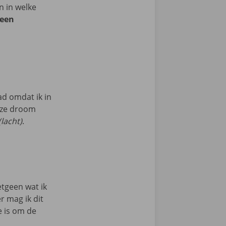
n in welke
 een
ad omdat ik in
deze droom
(lacht)
.
etgeen wat ik
r mag ik dit
ie is om de