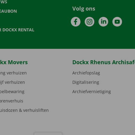
UWS
Volg ons
EAUBON
Facebook
Instagram
LinkedIn
YouTu
R DOCKX RENTAL
kx Movers
Dockx Rhenus Archisaf
ng verhuizen
Archiefopslag
ijf verhuizen
Digitalisering
elbewaring
Archiefvernietiging
orenverhuis
uisdozen & verhuisliften