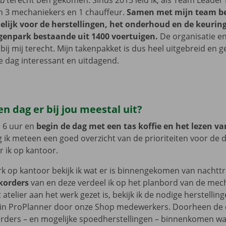
au
terecht ben gekomen. Sinds 2013 leid ik, als Team Leader 
n 3 mechaniekers en 1 chauffeur.
Samen met mijn team be
lijk voor de herstellingen, het onderhoud en de keurin
genpark bestaande uit 1400 voertuigen.
De organisatie e
bij mij terecht. Mijn takenpakket is dus heel uitgebreid en g
e dag interessant en uitdagend.
en dag er bij jou meestal uit?
d 6 uur en
begin de dag met een tas koffie en het lezen va
ijg ik meteen een goed overzicht van de prioriteiten voor de 
r ik op kantoor.
rk op kantoor bekijk ik wat er is binnengekomen van nachttr
korders
van en deze verdeel ik op het planbord van de mec
atelier aan het werk gezet is, bekijk ik de nodige herstelling
in ProPlanner door onze Shop medewerkers. Doorheen de d
rders – en mogelijke spoedherstellingen – binnenkomen w