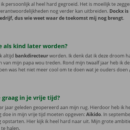
k persoonlijk al heel hard gegroeid. Het is moeilijk te zegge
verantwoordelijkheden nog verder kan uitbreiden.
Dockx is
drijf, dus wie weet waar de toekomst mij nog brengt
.
e als kind later worden?
k altijd
bankdirecteur
worden. Ik denk dat ik deze droom h
 van mijn papa wou treden. Rond mijn twaalf jaar heb ik 
oen was het niet meer cool om te doen wat je ouders doen
graag in je vrije tijd?
ar jaar geleden geopereerd aan mijn rug. Hierdoor heb ik h
g doe in mijn vrije tijd moeten opgeven:
Aikido
. In septembe
g opstarten. Hier kijk ik heel hard naar uit. Mijn grote ambit
 te halen.