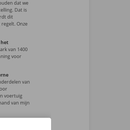
houden dat we
lling. Dat is
rdt dit
 regelt. Onze
 het
ark van 1400
nning voor
erne
onderdelen van
voor
n voertuig
emand van mijn
 opvolgen. Ik
itdagende