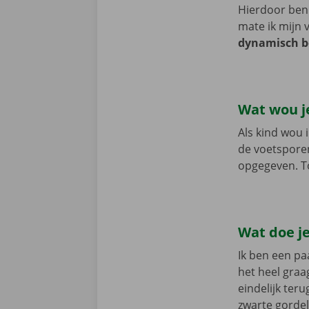
Hierdoor ben i
mate ik mijn 
dynamisch be
Wat wou j
Als kind wou i
de voetsporen
opgegeven. T
Wat doe je 
Ik ben een pa
het heel graa
eindelijk teru
zwarte gordel