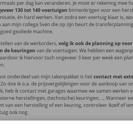
rmaals per dag kan veranderen. Je moet er rekening mee 
eveer 130 tot 140 voertuigen
binnenkrijgen voor een herste
nisatie, én hard werken. Van zodra een voertuig klaar is, wo
aan mijn collega Sven die op zijn beurt de transferplanning
 goed geoliede machine.
tellen van de werkorders,
volg ik ook de planning op voor
n de keuringen
van de voertuigen. We hebben een wagenp
aardoor ik hiervoor toch ongeveer 3 keer per week een pla
en.
ot onderdeel van mijn takenpakket is het
contact met ext
. Zo doe ik o.a. de prijsvergelijkingen voor de aankoop van 
k, heb ik contact met garages waarmee we samen werken 
terne herstellingen, (technische) keuringen, … Wanneer ee
t van een herstelling of een keuring, controleer ikzelf of i
tuig ook nog.
ag krijg ik ook
veel vragen, mails en telefoons
die ik moet
eel gevarieerde en interessante job waarbij planning dé u