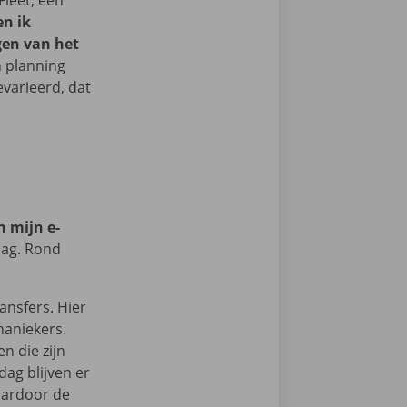
Fleet, een
n ik
gen van het
n planning
evarieerd, dat
n mijn e-
dag. Rond
ansfers. Hier
haniekers.
en die zijn
ag blijven er
aardoor de