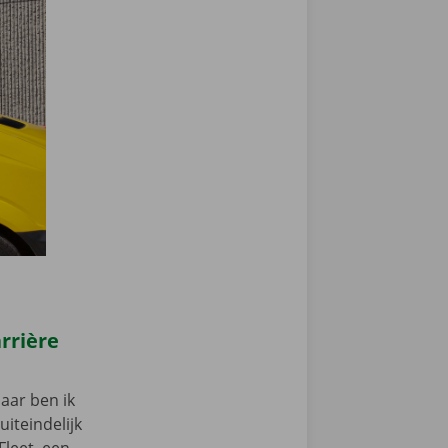
arrière
aar ben ik
iteindelijk