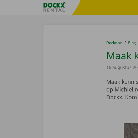
Ga naar inhoud
Taalselectie overslaan
Fratello DEMO
U bevindt zich hi
van
Dockx.be
naar
Blog
Maak k
16 augustus 2
Maak kennis
op Michiel 
Dockx. Kom 