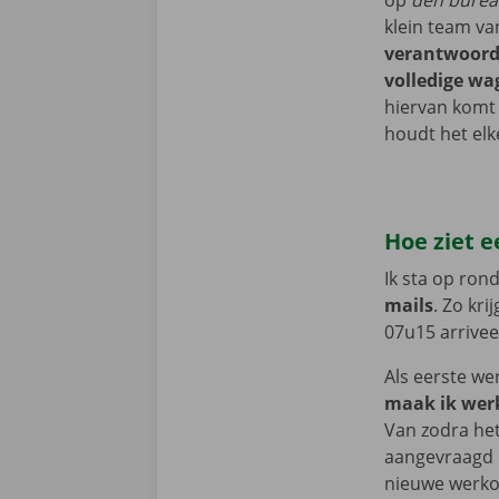
op
den bure
klein team va
verantwoorde
volledige wa
hiervan komt 
houdt het elk
Hoe ziet e
Ik sta op ron
mails
. Zo kr
07u15 arrivee
Als eerste we
maak ik wer
Van zodra het 
aangevraagd 
nieuwe werko