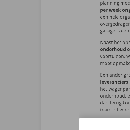
planning mee
per week ong
een hele orga
overgedragen 
garage is een
Naast het ops
onderhoud e
voertuigen, w
moet opmak
Een ander gro
leveranciers
het wagenpar
onderhoud, ex
dan terug kom
team dit voer
Doorheen de d
heb dus een h