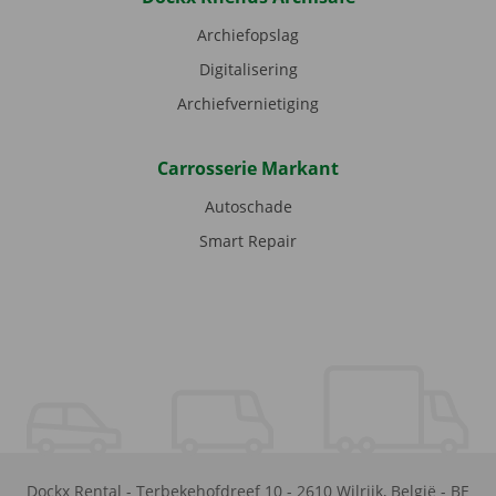
Archiefopslag
Digitalisering
Archiefvernietiging
Carrosserie Markant
Autoschade
Smart Repair
Dockx Rental
-
Terbekehofdreef 10
-
2610
Wilrijk
,
België
-
BE