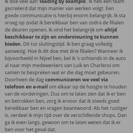
Ik doe veel aan
‘leading by example
’. Ik heb een team
gecreëerd dat mijn manier van werken volgt. Een
goede communicatie is hierbij enorm belangrijk. Ik sta
vroeg op zodat ik bereikbaar ben van zodra de filialen
de deuren openen. Ik vind het belangrijk om
altijd
beschikbaar te zijn en ondersteuning te kunnen
bieden
. Dit tot sluitingstijd. Ik ben graag volledig
aanwezig. Hoe ik dit doe met drie filialen? Wanneer ik
bijvoorbeeld in Nijvel ben, bel ik ’s ochtends in de auto
al naar mijn medewerkers van Luik en Charleroi om
samen te bespreken wat er die dag moet gebeuren.
Doorheen de dag
communiceren we veel via
telefoon en e-mail
om elkaar op de hoogte te houden
van de vorderingen. Dus om te laten zien dat ik er ben
en betrokken ben, zorg ik ervoor dat ik steeds goed
bereikbaar ben en vragen beantwoord. Als het rustiger
is, verdeel ik mijn tijd over de verschillende shops. Dan
ga ik even langs, gewoon om te laten weten dat ik er
ben voor het geval dat.