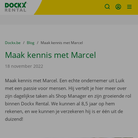
Fratello DEMO
Ga naar inhoud
Taalselectie overslaan
U bevindt zich hier:
van
Dockx.be
naar
Blog
naar
Maak kennis met Marcel
Maak kennis met Marcel
18 november 2022
Maak kennis met Marcel. Een echte ondernemer uit Luik
met een passie voor mensen. Hij vertelt je hier meer over
zijn dagelijkse taken als Shop Manager en zijn groeiende rol
binnen Dockx Rental. We kunnen al 8,5 jaar op hem
rekenen, en we kunnen je verzekeren hij is er één uit de
duizend!