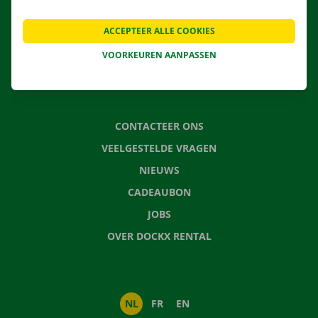
LOCATIES
ACCEPTEER ALLE COOKIES
APP
VOORKEUREN AANPASSEN
VERHUISOPLOSSINGEN
CONTACTEER ONS
VEELGESTELDE VRAGEN
NIEUWS
CADEAUBON
JOBS
OVER DOCKX RENTAL
NL
FR
EN