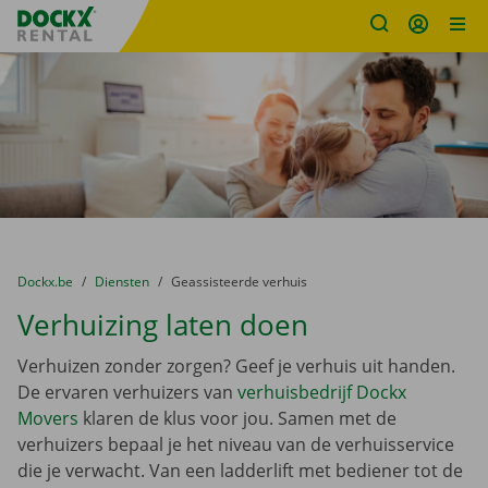
Fratello DEMO
Ga naar inhoud
Taalselectie overslaan
U bevindt zich hier:
van
Dockx.be
naar
Diensten
naar
Geassisteerde verhuis
Verhuizing laten doen
Verhuizen zonder zorgen? Geef je verhuis uit handen.
De ervaren verhuizers van
verhuisbedrijf Dockx
Movers
klaren de klus voor jou. Samen met de
verhuizers bepaal je het niveau van de verhuisservice
die je verwacht. Van een ladderlift met bediener tot de