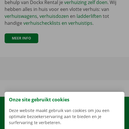
behulp van Dockx Rental je
verhuizing zelf doen
. Wij
hebben alles in huis voor een vlotte verhuis: van
verhuiswagens
,
verhuisdozen
en
ladderliften
tot
handige
verhuischecklists en verhuistips
.
MEER INFO
Onze site gebruikt cookies
HUREN
Deze website maakt gebruik van cookies om jou een
optimale bezoekerservaring aan te bieden en je
ONS AANBOD
surfervaring te verbeteren.
ONZE DIENSTEN