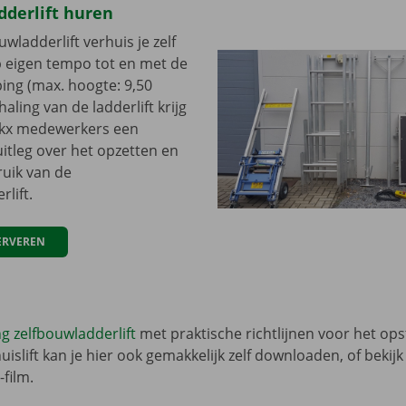
dderlift huren
wladderlift verhuis je zelf
p eigen tempo tot en met de
ing (max. hoogte: 9,50
haling van de ladderlift krijg
ckx medewerkers een
uitleg over het opzetten en
ruik van de
lift.
ERVEREN
g zelfbouwladderlift
met praktische richtlijnen voor het ops
uislift kan je hier ook gemakkelijk zelf downloaden, of bekij
film.