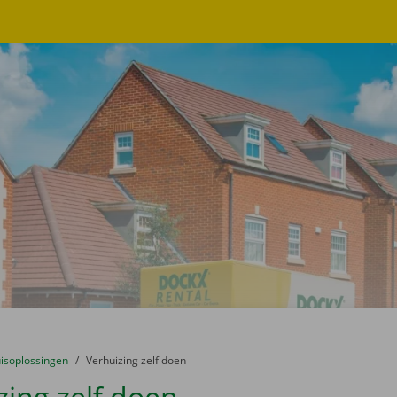
er:
isoplossingen
naar
Verhuizing zelf doen
zing zelf doen