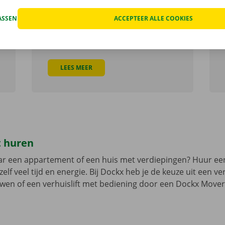
inpakpapier. Koop online of in één
van onze Dockx Service Shops en start
ASSEN
ACCEPTEER ALLE COOKIES
morgen al met inpakken.
LEES MEER
t huren
ar een appartement of een huis met verdiepingen? Huur e
elf veel tijd en energie. Bij Dockx heb je de keuze uit een ve
uwen of een verhuislift met bediening door een Dockx Mover