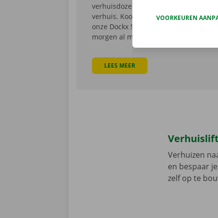
verhuisdozen selectie voor een vlotte
verhuis. Koop online of in één van
VOORKEUREN AANP
onze Dockx Service Shops en start
morgen al met inpakken.
LEES MEER
Verhuislif
Verhuizen na
en bespaar jez
zelf op te bo