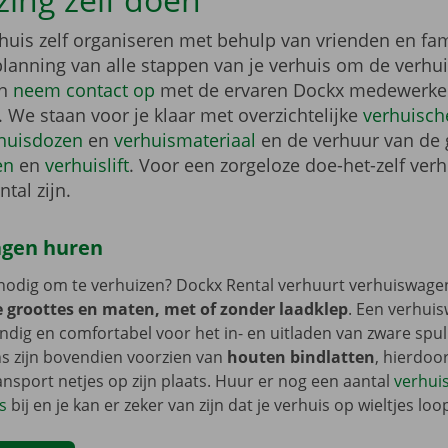
erhuis zelf organiseren met behulp van vrienden en fa
lanning van alle stappen van je verhuis om de verhui
en
neem contact op
met de ervaren Dockx medewerke
. We staan voor je klaar met overzichtelijke
verhuische
huisdozen
en
verhuismateriaal
en de verhuur van de 
en
en
verhuislift
. Voor een zorgeloze doe-het-zelf ver
ntal zijn.
gen huren
nodig om te verhuizen? Dockx Rental verhuurt verhuiswage
e groottes en maten, met of zonder laadklep
. Een verhui
andig en comfortabel voor het in- en uitladen van zware spu
s zijn bovendien voorzien van
houten bindlatten
, hierdoor 
ransport netjes op zijn plaats. Huur er nog een aantal
verhuis
s
bij en je kan er zeker van zijn dat je verhuis op wieltjes loop