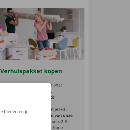
Verhuispakket kopen
Neem een goede start met onze
handige verhuispakketten,
samengesteld met de juiste
verhuisdozen en handig
verhuismateriaal. Maak het jezelf
e bieden en je
gemakkelijk en
kies uit één van onze
pakketten
: budget, 1 persoon, 2-3
personen of 4-5 personen. Koop