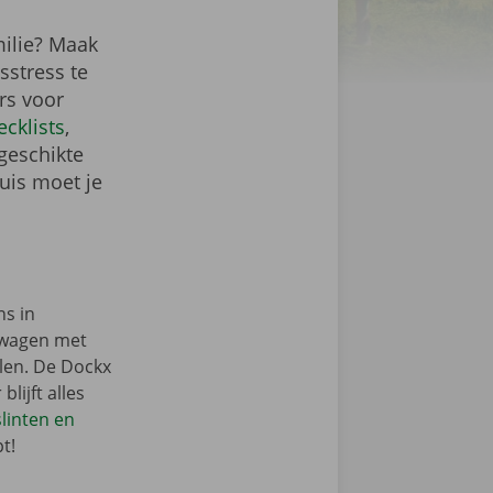
milie? Maak
sstress te
rs voor
cklists
,
geschikte
huis moet je
ns in
swagen met
llen. De Dockx
blijft alles
linten en
t!