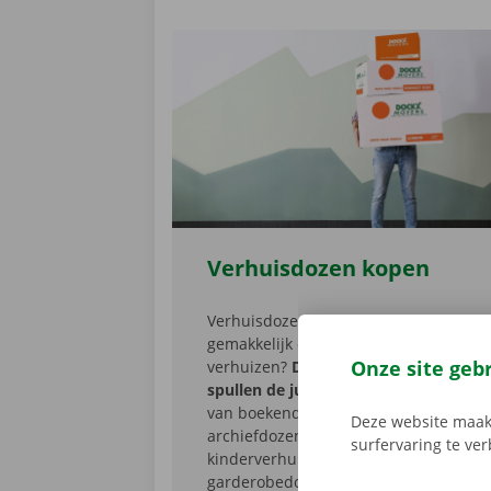
Verhuisdozen kopen
Verhuisdozen nodig om al je spullen
gemakkelijk en onbeschadigd te
Onze site geb
verhuizen?
Dockx heeft voor al je
spullen de juiste kartonnen doos
:
van boekendozen, serviesdozen en
Deze website maakt
archiefdozen tot vrolijke
surfervaring te ve
kinderverhuisdozen en
garderobedozen. Maak je