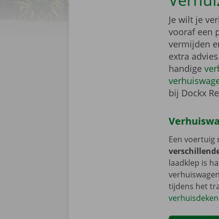
Je wilt je v
vooraf een p
vermijden 
extra advies
handige
ver
verhuiswag
bij Dockx Re
Verhuiswa
Een voertuig 
verschillend
laadklep is h
verhuiswagen
tijdens het t
verhuisdeken