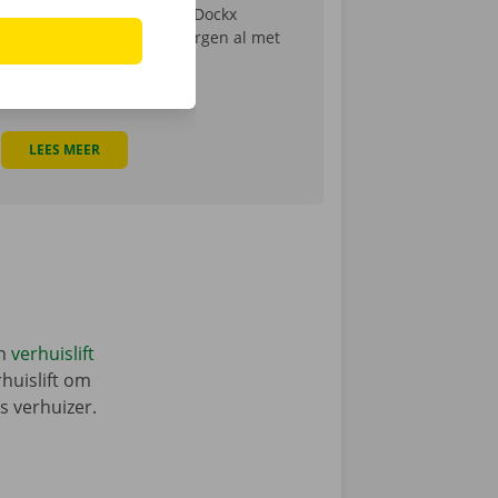
online of in één van onze Dockx
Service Shops en start morgen al met
inpakken.
LEES MEER
en
verhuislift
rhuislift om
s verhuizer.