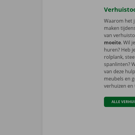
Verhuisto
Waarom het je
maken tijdens
van verhuist
moeite
. Wil 
huren? Heb je
rolplank, ste
spanlinten? W
van deze hul
meubels en go
verhuizen en
ALLE VERHU