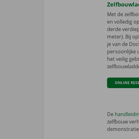
Zelfbouwla
Met de zelfbou
en volledig o
derde verdiep
meter). Bij op
je van de Do
persoonlijke 
het veilig geb
zelfbouwladder
ONLINE RES
De
handleidin
zelfbouw verh
demonstratie-