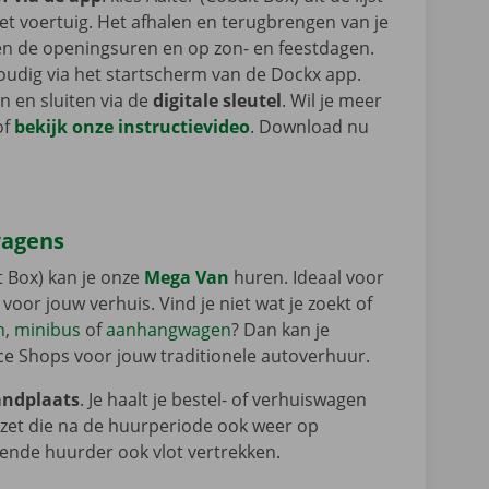
et voertuig. Het afhalen en terugbrengen van je
ten de openingsuren en op zon- en feestdagen.
oudig via het startscherm van de Dockx app.
n en sluiten via de
digitale sleutel
. Wil je meer
of
bekijk onze instructievideo
. Download nu
wagens
t Box) kan je onze
Mega Van
huren. Ideaal voor
oor jouw verhuis. Vind je niet wat je zoekt of
n
,
minibus
of
aanhangwagen
? Dan kan je
ice Shops voor jouw traditionele autoverhuur.
andplaats
. Je haalt je bestel- of verhuiswagen
 zet die na de huurperiode ook weer op
gende huurder ook vlot vertrekken.