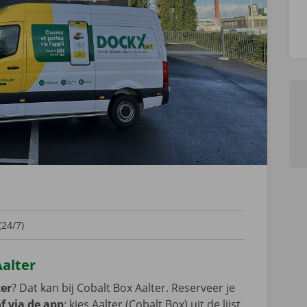
(24/7)
Aalter
ter
? Dat kan bij Cobalt Box Aalter. Reserveer je
f via de app
: kies Aalter (Cobalt Box) uit de lijst