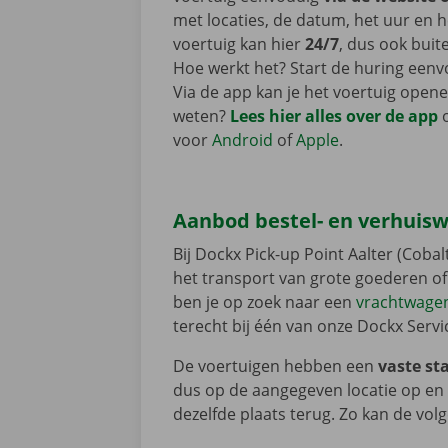
met locaties, de datum, het uur en h
voertuig kan hier
24/7
, dus ook bui
Hoe werkt het? Start de huring eenv
Via de app kan je het voertuig opene
weten?
Lees hier alles over de app
voor
Android
of
Apple
.
Aanbod bestel- en verhuis
Bij Dockx Pick-up Point Aalter (Cobal
het transport van grote goederen of v
ben je op zoek naar een
vrachtwage
terecht bij één van onze Dockx Serv
De voertuigen hebben een
vaste st
dus op de aangegeven locatie op en
dezelfde plaats terug. Zo kan de vol