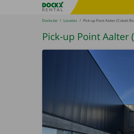
Ga naar inhoud
Taalselectie overslaan
Fratello DEMO
U bevindt zich hier:
van
Dockx.be
naar
Locaties
naar
Pick-up Point Aalter (Cobalt Bo
Pick-up Point Aalter 