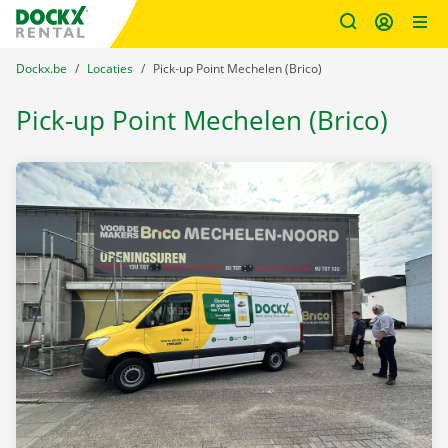
Fratello DEMO
Ga naar inhoud
Taalselectie overslaan
U bevindt zich hier:
van
Dockx.be
naar
Locaties
naar
Pick-up Point Mechelen (Brico)
Pick-up Point Mechelen (Brico)