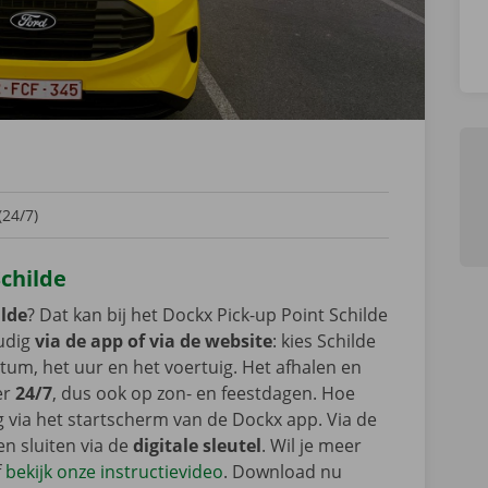
(24/7)
Schilde
ilde
? Dat kan bij het Dockx Pick-up Point Schilde
oudig
via de app of via de website
: kies Schilde
datum, het uur en het voertuig. Het afhalen en
er
24/7
, dus ook op zon- en feestdagen. Hoe
g via het startscherm van de Dockx app. Via de
en sluiten via de
digitale sleutel
. Wil je meer
f
bekijk onze instructievideo
. Download nu