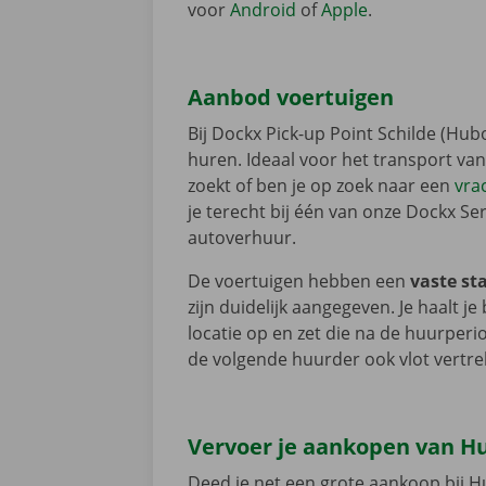
voor
Android
of
Apple
.
Aanbod voertuigen
Bij Dockx Pick-up Point Schilde (Hu
huren. Ideaal voor het transport van
zoekt of ben je op zoek naar een
vra
je terecht bij één van onze Dockx Se
autoverhuur.
De voertuigen hebben een
vaste st
zijn duidelijk aangegeven. Je haalt 
locatie op en zet die na de huurperi
de volgende huurder ook vlot vertre
Vervoer je aankopen van 
Deed je net een grote aankoop bij H