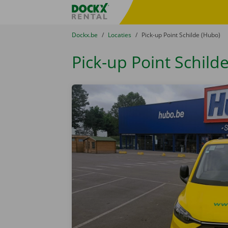
Ga naar inhoud
Taalselectie overslaan
Fratello DEMO
U bevindt zich hier:
van
Dockx.be
naar
Locaties
naar
Pick-up Point Schilde (Hubo)
Pick-up Point Schild