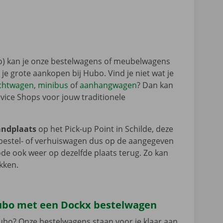
bo) kan je onze bestelwagens of meubelwagens
 je grote aankopen bij Hubo. Vind je niet wat je
chtwagen
,
minibus
of
aanhangwagen
? Dan kan
rvice Shops voor jouw traditionele
andplaats
op het Pick-up Point in Schilde, deze
je bestel- of verhuiswagen dus op de aangegeven
ode ook weer op dezelfde plaats terug. Zo kan
kken.
Hubo met een Dockx bestelwagen
ubo? Onze bestelwagens staan voor je klaar aan