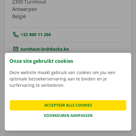
2300
Turnhout
Antwerpen
België
Tel.:
+32 800 11 266
Email.:
turnhout-br@dockx.be
Onze site gebruikt cookies
Routebeschrijving
Deze website maakt gebruik van cookies om jou een
optimale bezoekerservaring aan te bieden en je
surfervaring te verbeteren.
ACCEPTEER ALLE COOKIES
Matheusz Kulesza
Shop Manager
VOORKEUREN AANPASSEN