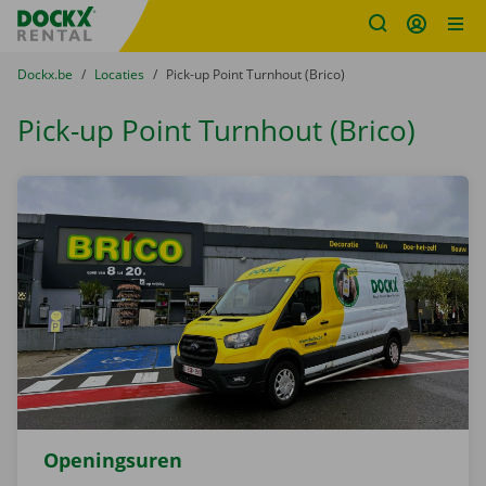
Fratello DEMO
Ga naar inhoud
Taalselectie overslaan
U bevindt zich hier:
van
Dockx.be
naar
Locaties
naar
Pick-up Point Turnhout (Brico)
Pick-up Point Turnhout (Brico)
Openingsuren