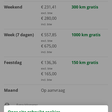
Weekend
€ 231,41
300 km gratis
excl. btw
€ 280,00
incl. btw
Week (7 dagen)
€ 557,85
1000 km gratis
excl. btw
€ 675,00
incl. btw
Feestdag
€ 136,36
150 km gratis
excl. btw
€ 165,00
incl. btw
Maand
Op aanvraag
Extra kilometer
€ 0,30
incl. btw