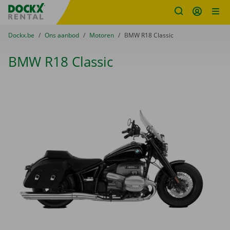
Fratello DEMO
Ga naar inhoud
Taalselectie overslaan
U bevindt zich hier:
van
Dockx.be
naar
Ons aanbod
naar
Motoren
naar
BMW R18 Classic
BMW R18 Classic