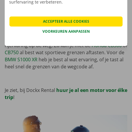
surfervaring te verbeteren.
Bij sportmotoren ligt de focus op
snelheid, prestaties
en wendbaarheid
. Maar je hoeft helemaal geen
professionele racer te zijn om te genieten van hun
ACCEPTEER ALLE COOKIES
aerodynamica, lichtgewicht constructie en
geavanceerde remmen en ophanging. Ook voor de
VOORKEUREN AANPASSEN
enthousiaste liefhebber bieden ze een spannende
rijervaring op de weg. Zo kan je met de
Honda CB300
of
CB750
al best wat sportieve grenzen aftasten. Voor de
BMW S1000 XR
heb je best al wat ervaring, of je tast al
heel snel de grenzen van de wegcode af.
Je ziet, bij Dockx Rental
huur je al een motor voor élke
trip
!