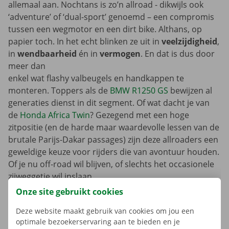
allemaal aan. Nochtans is zo’n allroad - dikwijls ook
‘adventure’ of ‘dual-sport’ genoemd – een compromis
tussen een wegmotor en een dirt bike. Althans, op
papier toch. In het echt blinken ze uit in
veelzijdigheid
,
in
wendbaarheid
én in
vermogen
. En dat is dus door
meer dan
enkel wat flashy valbeugels en handkappen te
monteren. Toppers als de
BMW R1250 GS
bewijzen al
generaties dienst in dit segment. Of wat dacht je van
de
Honda Africa Twin
? Gezegend met een hoge
zitpositie (en de harde maar waardevolle lessen van de
brutale Parijs-Dakar passages) zijn deze allroaders een
geweldige keuze voor rijders die van avontuur houden.
Of je nu off-road wil blijven, of slechts het occasionele
zijweggetje wil inslaan.
Onze site gebruikt cookies
Deze website maakt gebruik van cookies om jou een
Sportief op de motor
optimale bezoekerservaring aan te bieden en je