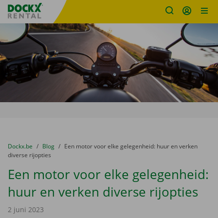
Fratello DEMO
Ga naar inhoud
Taalselectie overslaan
U bevindt zich hier:
van
Dockx.be
naar
Blog
naar
Een motor voor elke gelegenheid: huur en verken
diverse rijopties
Een motor voor elke gelegenheid:
huur en verken diverse rijopties
2 juni 2023