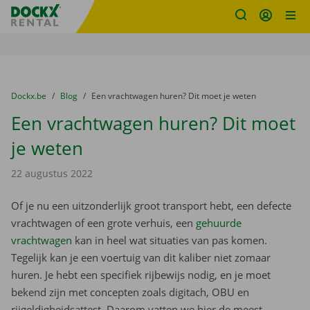
Fratello DEMO
Ga naar inhoud
Taalselectie overslaan
U bevindt zich hier:
van
Dockx.be
naar
Blog
naar
Een vrachtwagen huren? Dit moet je weten
Een vrachtwagen huren? Dit moet
je weten
22 augustus 2022
Of je nu een uitzonderlijk groot transport hebt, een defecte
vrachtwagen of een grote verhuis, een
gehuurde
vrachtwagen
kan in heel wat situaties van pas komen.
Tegelijk kan je een voertuig van dit kaliber niet zomaar
huren. Je hebt een specifiek rijbewijs nodig, en je moet
bekend zijn met concepten zoals digitach, OBU en
rijgeldigheidsattest. Daarom vatten we hier de meest