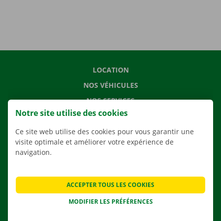
LOCATION
NOS VÉHICULES
NOS SERVICES
Notre site utilise des cookies
AGENCES
APPLI
Ce site web utilise des cookies pour vous garantir une
visite optimale et améliorer votre expérience de
SOLUTIONS DE DÉMÉNAGEMENT
navigation.
ACCEPTER TOUS LES COOKIES
CONTACTEZ NOUS
MODIFIER LES PRÉFÉRENCES
QUESTIONS FRÉQUENTES