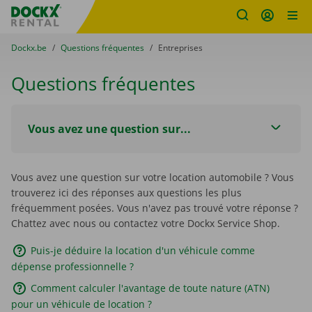
sitename
Skip content
Skip language
You are here:
du
Dockx.be
to
Questions fréquentes
to
Entreprises
Questions fréquentes
Vous avez une question sur...
Vous avez une question sur votre location automobile ? Vous
trouverez ici des réponses aux questions les plus
fréquemment posées. Vous n'avez pas trouvé votre réponse ?
Chattez avec nous ou contactez votre Dockx Service Shop.
Puis-je déduire la location d'un véhicule comme
dépense professionnelle ?
Comment calculer l'avantage de toute nature (ATN)
pour un véhicule de location ?