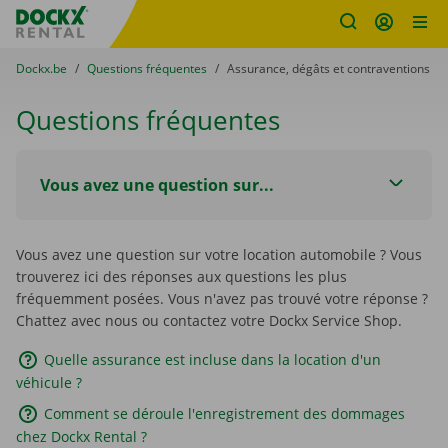
sitename
Skip content
Skip language
You are here:
du
Dockx.be
to
Questions fréquentes
to
Assurance, dégâts et contraventions
Questions fréquentes
Vous avez une question sur...
Vous avez une question sur votre location automobile ? Vous
trouverez ici des réponses aux questions les plus
fréquemment posées. Vous n'avez pas trouvé votre réponse ?
Chattez avec nous ou contactez votre Dockx Service Shop.
Quelle assurance est incluse dans la location d'un
véhicule ?
Comment se déroule l'enregistrement des dommages
chez Dockx Rental ?