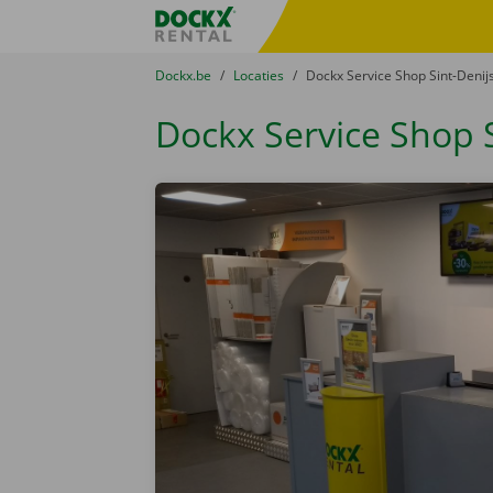
Ga naar inhoud
Taalselectie overslaan
Fratello DEMO
U bevindt zich hier:
van
Dockx.be
naar
Locaties
naar
Dockx Service Shop Sint-Deni
Dockx Service Shop 