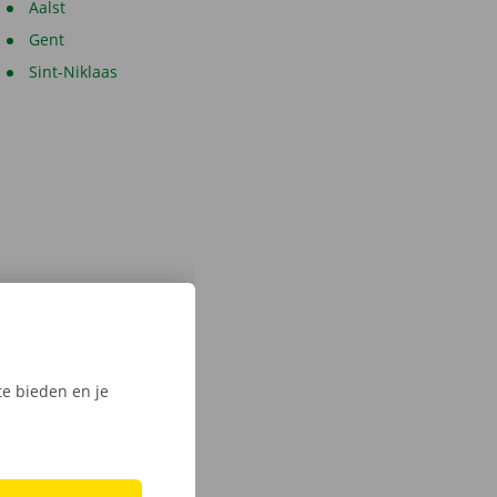
Aalst
Gent
Sint-Niklaas
e bieden en je