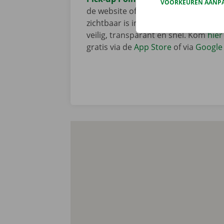
VOORKEUREN AANP
de website of via de app en je vertre
zichtbaar is in de applicatie. Hoe ha
veilig, transparant en snel. Kom
hier
gratis via de
App Store
of via
Google 