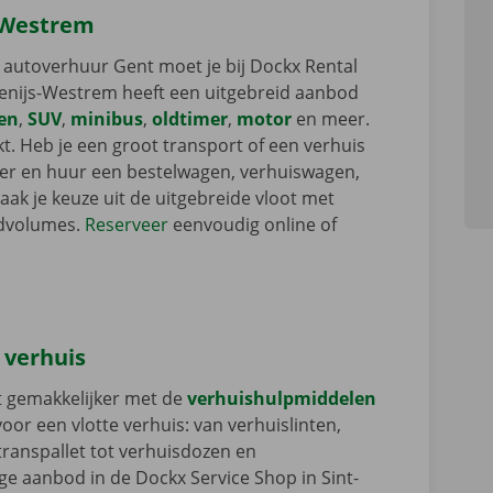
s-Westrem
 autoverhuur Gent moet je bij Dockx Rental
-Denijs-Westrem heeft een uitgebreid aanbod
en
,
SUV
,
minibus
,
oldtimer
,
motor
en meer.
kt. Heb je een groot transport of een verhuis
ker en huur een bestelwagen, verhuiswagen,
Maak je keuze uit de uitgebreide vloot met
advolumes.
Reserveer
eenvoudig online of
e verhuis
t gemakkelijker met de
verhuishulpmiddelen
oor een vlotte verhuis: van verhuislinten,
transpallet tot verhuisdozen en
ge aanbod in de Dockx Service Shop in Sint-