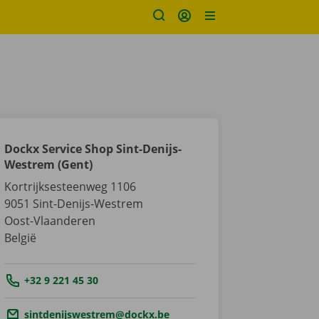
Dockx Service Shop Sint-Denijs-
Westrem (Gent)
Kortrijksesteenweg 1106
9051
Sint-Denijs-Westrem
Oost-Vlaanderen
België
Tel.:
+32 9 221 45 30
Email.:
sintdenijswestrem@dockx.be