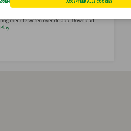
ASSEN
ACCEPTEER ALLE COOKIES
kt aan de hand van jouw digitale sleutel die
ndig is dat? Je autoverhuur was nog nooit zo
nog meer te weten over de app. Download
Play
.