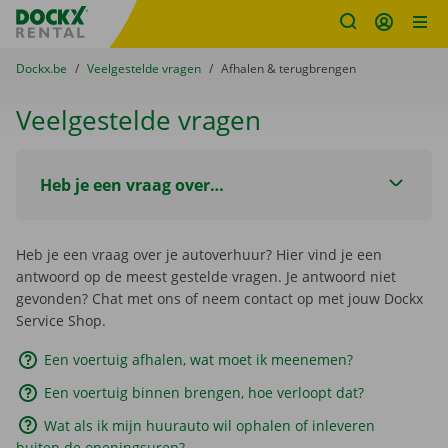
Fratello DEMO
Ga naar inhoud
Taalselectie overslaan
U bevindt zich hier:
van
Dockx.be
naar
Veelgestelde vragen
naar
Afhalen & terugbrengen
Veelgestelde vragen
Heb je een vraag over…
Heb je een vraag over je autoverhuur? Hier vind je een
antwoord op de meest gestelde vragen. Je antwoord niet
gevonden? Chat met ons of neem contact op met jouw Dockx
Service Shop.
Een voertuig afhalen, wat moet ik meenemen?
Een voertuig binnen brengen, hoe verloopt dat?
Wat als ik mijn huurauto wil ophalen of inleveren
buiten de openingsuren?